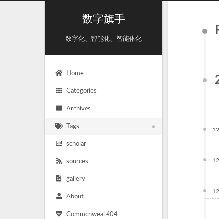
数字旗手
数字化、智能化、智能体化
Home
Categories
Archives
Tags
12
scholar
12
sources
gallery
12
About
Commonweal 404