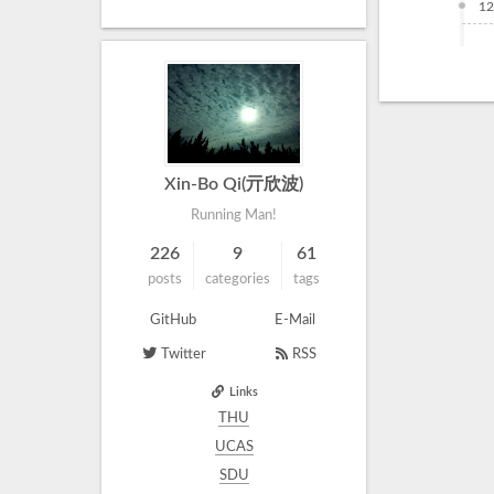
12
Xin-Bo Qi(亓欣波)
Running Man!
226
9
61
posts
categories
tags
GitHub
E-Mail
Twitter
RSS
Links
THU
UCAS
SDU