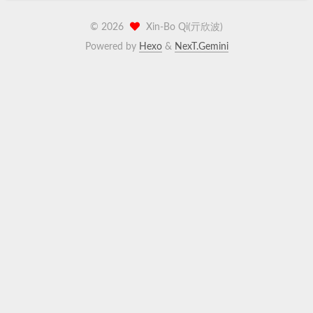
©
2026
Xin-Bo Qi(亓欣波)
Powered by
Hexo
&
NexT.Gemini