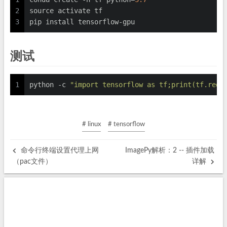
2
source activate tf
3
pip install tensorflow-gpu
测试
1
python -c 
"import tensorflow as tf;print(tf.redu
# linux
# tensorflow
命令行终端设置代理上网
ImagePy解析：2 -- 插件加载
（pac文件）
详解