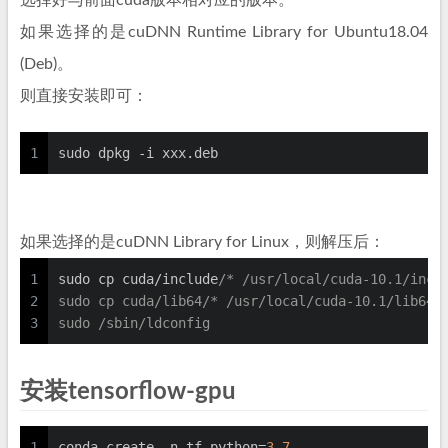
选择好与前面cuda版本相对应的版本。
如果选择的是cuDNN Runtime Library for Ubuntu18.04
(Deb)。
则直接安装即可：
1
sudo dpkg -i xxx.deb
如果选择的是cuDNN Library for Linux，则解压后：
1
sudo cp cuda/include
/* /usr/local/cuda-10.1/incl
2
sudo cp cuda/lib64/* /usr/local/cuda-10.1/lib64
3
sudo /sbin/ldconfig
安装tensorflow-gpu
1
conda create -n tf python=
3.7