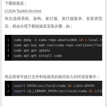
下载链接是：
CUDA Toolkit Archive
依次选择系统、架构、发行版、发行版版本、安装类型
后，就会出现下载链接及安装步骤，如：
1
sudo dpkg -i cuda-repo-ubuntu1804
-10
-1
-local
-10.
2
sudo apt-key add /var/cuda-repo-<version>/
7f
a2af
3
sudo apt-get update
4
sudo apt-get install cuda
然后再将可执行文件和链接库的路径加入到环境变量中：
1
export
 PATH=/usr/local/cuda
-10.1
/bin:$PATH
2
export
 LD_LIBRARY_PATH=/usr/local/cuda
-10.1
/lib6