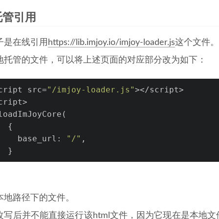
托管引用
子是在线引用
https://lib.imjoy.io/imjoy-loader.js
这个文件。
地托管的文件，可以将上述页面的对应部分改为如下：
cript src=
"/imjoy-loader.js"
></script>
cript>
loadImJoyCore(
  {
    base_url: 
"/"
,
  }
本地路径下的文件。
改写后并不能直接运行该html文件，因为它现在是本地文