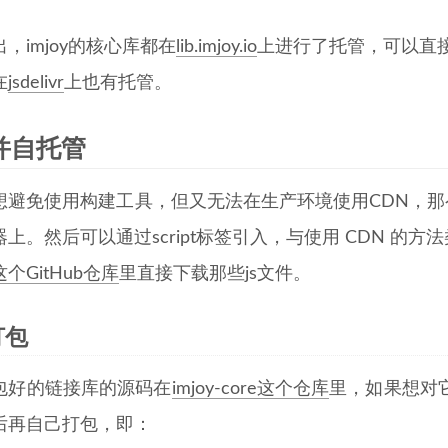
，imjoy的核心库都在
lib.imjoy.io
上进行了托管，可以直
在
jsdelivr
上也有托管。
并自托管
想避免使用构建工具，但又无法在生产环境使用CDN，那
上。然后可以通过script标签引入，与使用 CDN 的方
这个GitHub仓库
里直接下载那些js文件。
打包
包好的链接库的源码在
imjoy-core这个仓库
里，如果想对
后再自己打包，即：