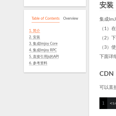
安装
Table of Contents
Overview
集成ImJ
（1）在
1.
简介
2.
安装
（2）下载
3.
集成Imjoy Core
（3）使
4.
集成Imjoy RPC
下面详
5.
直接引用js的API
6.
参考资料
CDN
可以直接
1
<s