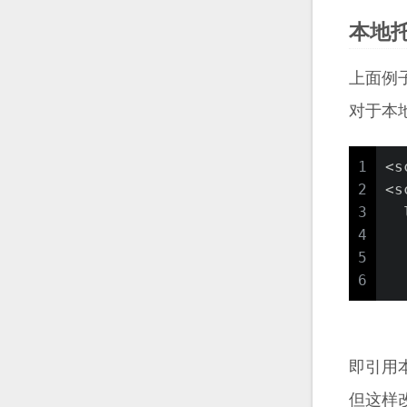
本地
上面例
对于本
1
<s
2
<s
3
  
4
  
5
  
6
  
即引用
但这样