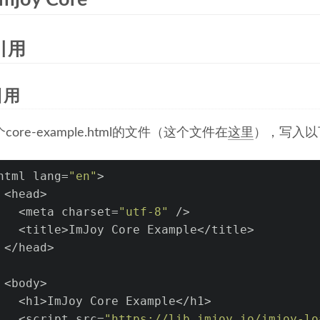
引用
引用
ore-example.html的文件（这个文件在
这里
），写入以
html lang=
"en"
>
 <head>
   <meta charset=
"utf-8"
 />
   <title>ImJoy Core Example</title>
 </head>
 <body>
   <h1>ImJoy Core Example</h1>
   <script src=
"https://lib.imjoy.io/imjoy-lo