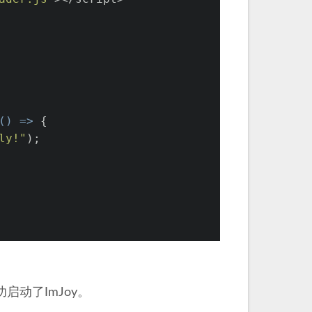
() =>
 {
ly!"
);
动了ImJoy。