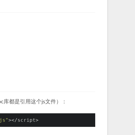
：
-rpc库都是引用这个js文件）：
js"
></script>