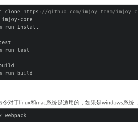
t clone https:
//github.com/imjoy-team/imjoy-c
 imjoy-core
m run install
test
m run test
build
m run build
令对于linux和mac系统是适用的，如果是windows系
x webpack