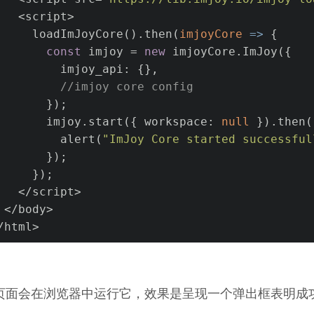
   <script>
     loadImJoyCore().then(
imjoyCore
 =>
 {
const
 imjoy = 
new
 imjoyCore.ImJoy({
         imjoy_api: {},
//imjoy core config
       });
       imjoy.start({ 
workspace
: 
null
 }).then(
         alert(
"ImJoy Core started successful
       });
     });
   </script>
 </body>
/html>
页面会在浏览器中运行它，效果是呈现一个弹出框表明成功启