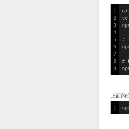
1
gi
2
cd
3
np
4
5
# 
6
np
7
8
# 
9
np
上面的命
1
np